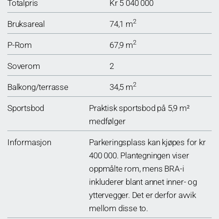
Totalpris
Kr 5 040 000
2
Bruksareal
74,1 m
2
P-Rom
67,9 m
Soverom
2
2
Balkong/terrasse
34,5 m
Sportsbod
Praktisk sportsbod på 5,9 m²
medfølger
Informasjon
Parkeringsplass kan kjøpes for kr
400 000. Plantegningen viser
oppmålte rom, mens BRA-i
inkluderer blant annet inner- og
yttervegger. Det er derfor avvik
mellom disse to.