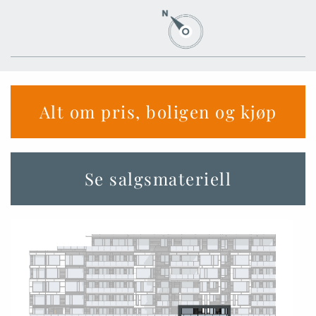
Alt om pris, boligen og kjøp
Se salgsmateriell